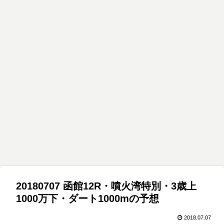
20180707 函館12R・噴火湾特別・3歳上
1000万下・ダート1000mの予想
2018.07.07