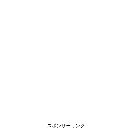
スポンサーリンク