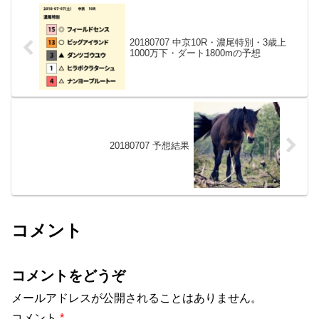
20180707 中京10R・濃尾特別・3歳上
1000万下・ダート1800mの予想
20180707 予想結果
コメント
コメントをどうぞ
メールアドレスが公開されることはありません。
コメント
*