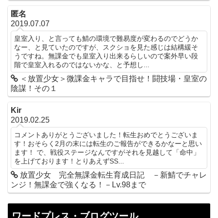
匿名
2019.07.07
皇室入り、と言っても鯖の環境で難易度が変わるのでどうか
なー、と見ていたのですが、スクショを見た感じは結構緩そ
うですね。無課金でも皇室入り出来るらしいので案外早い段
階で皇室入れるのではないかな、と予想し...
＜放置少女＞微課金キャラで目指せ！闘技場・皇室の
陰謀！その１
Kir
2019.02.25
コメントありがとうございました！転生おめでとうございま
す！おそらく2月の末には転生のご報告ができるかなーと思い
ます！ で、戦役ステージなんですがそれを見越して「命中」
を上げております！とりあえずSS...
放置少女 完全無課金転生育成日記 －新鯖でチャレ
ンジ！無課金で強くなる！－Lv.98まで
ワードプレス・ブログツール