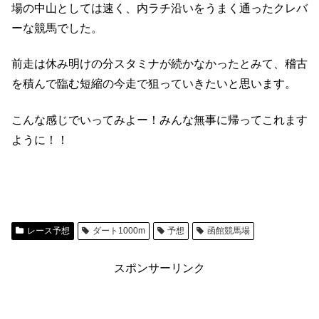
場の中山としては速く、内ラチ沿いをうまく通ったクレバ
ーな競馬でした。
前走は休み明けの分スタミナが続かなかったとみて、稽古
を積んで臨む短縮の今走で狙っていきたいと思います。
こんな感じでいってみよー！みんな無事に帰ってこれます
ように！！
レース予想
ダート1000m
予想
函館競馬場
スポンサーリンク