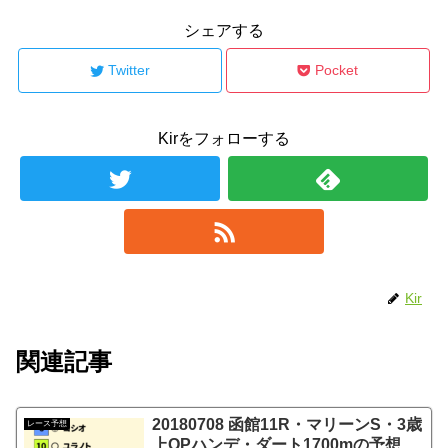
シェアする
Twitter
Pocket
Kirをフォローする
Kir
関連記事
20180708 函館11R・マリーンS・3歳
レース予想
上OPハンデ・ダート1700mの予想