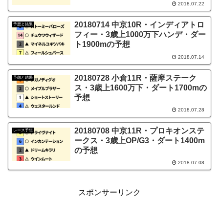
2018.07.22
20180714 中京10R・インディアトロ
予想と結果
フィー・3歳上1000万下ハンデ・ダー
ト1900mの予想
2018.07.14
20180728 小倉11R・薩摩ステーク
予想と結果
ス・3歳上1600万下・ダート1700mの
予想
2018.07.28
20180708 中京11R・プロキオンステ
レース予想
ークス・3歳上OP/G3・ダート1400m
の予想
2018.07.08
スポンサーリンク