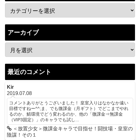
アーカイブ
最近のコメント
Kir
2019.07.08
コメントありがとうございました！ 皇室入りはなかなか遠い
目標ですねー^^;ま、でも微課金（月ギフト）でどこまでやれ
るのか、鯖環境でどう変わるのか、他の「微課金⇒無課金
（VIP3固定）」のキャラでも試し...
＜放置少女＞微課金キャラで目指せ！闘技場・皇室の
陰謀！その１