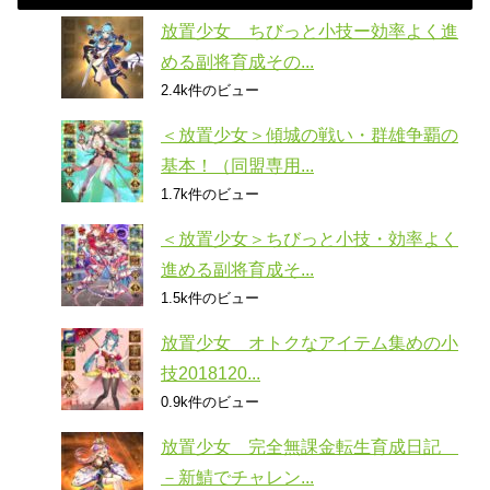
放置少女 ちびっと小技ー効率よく進
める副将育成その...
2.4k件のビュー
＜放置少女＞傾城の戦い・群雄争覇の
基本！（同盟専用...
1.7k件のビュー
＜放置少女＞ちびっと小技・効率よく
進める副将育成そ...
1.5k件のビュー
放置少女 オトクなアイテム集めの小
技2018120...
0.9k件のビュー
放置少女 完全無課金転生育成日記
－新鯖でチャレン...