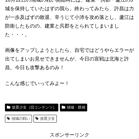
城を保持していたはずの我ら。終わってみたら、許昌は力
が一歩及ばずの敗退、辛うじて小沛を攻め落とし、蘆江は
防衛したものの、建業と呉郡をとられてしまいまし
た・・・。
画像をアップしようとしたら、自宅ではどうやらエラーが
出てしまいお見せできませんが、今日の宣戦は北海と許
昌。今日も攻撃あるのみ！
こんな感じでいってみよー！
放置少女（旧コンテンツ）
傾城・群雄
傾城の戦い
放置少女
スポンサーリンク