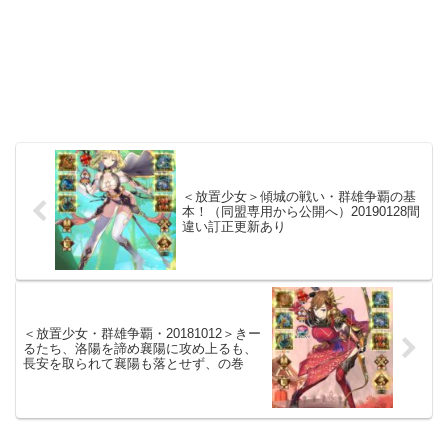
＜放置少女＞傾城の戦い・群雄争覇の基
本！（同盟専用から公開へ）20190128間
違い訂正更新あり
＜放置少女・群雄争覇・20181012＞きー
るたち、洛陽を諦め襄陽に攻め上るも、
長安を取られて襄陽も落とせず、の巻