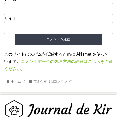
サイト
このサイトはスパムを低減するために Akismet を使って
います。
コメントデータの処理方法の詳細はこちらをご覧
ください
。
ホーム
放置少女（旧コンテンツ）