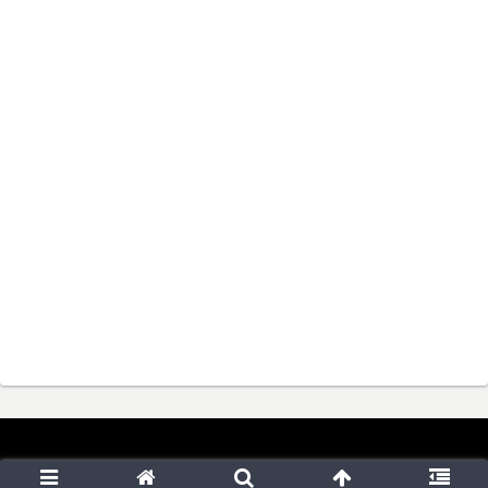
© 2017 Barebowを楽しもう！Kirのべあぼう日記.