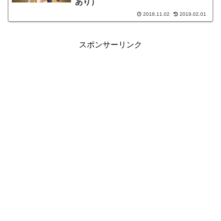
あり）
2018.11.02
2019.02.01
スポンサーリンク