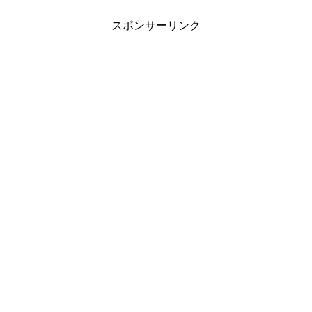
スポンサーリンク