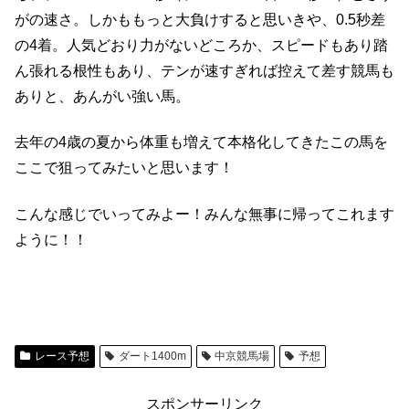
がの速さ。しかももっと大負けすると思いきや、0.5秒差
の4着。人気どおり力がないどころか、スピードもあり踏
ん張れる根性もあり、テンが速すぎれば控えて差す競馬も
ありと、あんがい強い馬。
去年の4歳の夏から体重も増えて本格化してきたこの馬を
ここで狙ってみたいと思います！
こんな感じでいってみよー！みんな無事に帰ってこれます
ように！！
レース予想
ダート1400m
中京競馬場
予想
スポンサーリンク