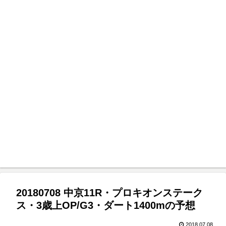
20180708 中京11R・プロキオンステーク
ス・3歳上OP/G3・ダート1400mの予想
2018.07.08