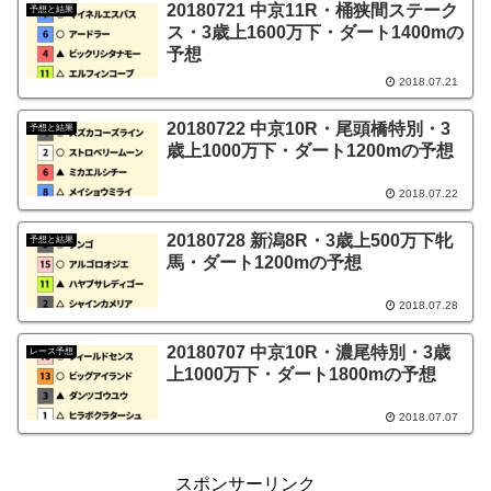
20180721 中京11R・桶狭間ステーク
予想と結果
ス・3歳上1600万下・ダート1400mの
予想
2018.07.21
20180722 中京10R・尾頭橋特別・3
予想と結果
歳上1000万下・ダート1200mの予想
2018.07.22
20180728 新潟8R・3歳上500万下牝
予想と結果
馬・ダート1200mの予想
2018.07.28
20180707 中京10R・濃尾特別・3歳
レース予想
上1000万下・ダート1800mの予想
2018.07.07
スポンサーリンク