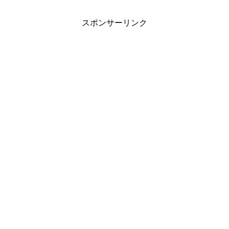
スポンサーリンク