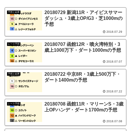
20180729 新潟11R・アイビスサマー
予想と結果
ダッシュ・3歳上OP/G3・芝1000mの
予想
2018.07.29
20180707 函館12R・噴火湾特別・3
レース予想
歳上1000万下・ダート1000mの予想
2018.07.07
20180722 中京8R・3歳上500万下・
予想と結果
ダート1400mの予想
2018.07.22
20180708 函館11R・マリーンS・3歳
レース予想
上OPハンデ・ダート1700mの予想
2018.07.08