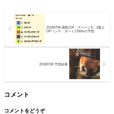
20180708 函館11R・マリーンS・3歳上
OPハンデ・ダート1700mの予想
20180708 予想結果
コメント
コメントをどうぞ