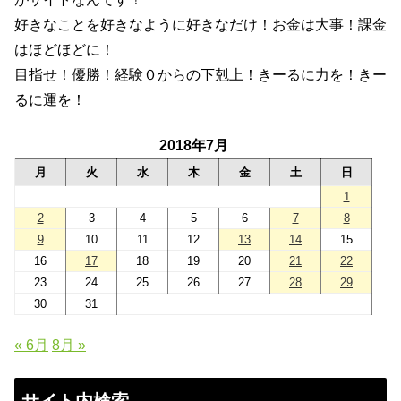
好きなことを好きなように好きなだけ！お金は大事！課金
はほどほどに！
目指せ！優勝！経験０からの下剋上！きーるに力を！きー
るに運を！
2018年7月
月
火
水
木
金
土
日
1
2
3
4
5
6
7
8
9
10
11
12
13
14
15
16
17
18
19
20
21
22
23
24
25
26
27
28
29
30
31
« 6月
8月 »