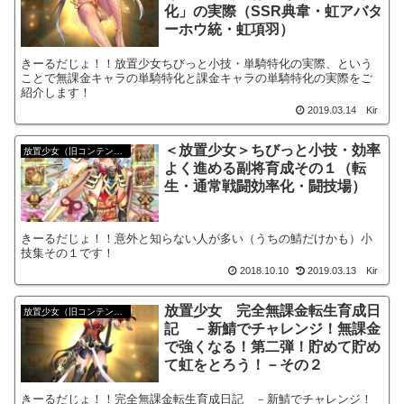
化」の実際（SSR典韋・虹アバタ
ーホウ統・虹項羽）
きーるだじょ！！放置少女ちびっと小技・単騎特化の実際、という
ことで無課金キャラの単騎特化と課金キャラの単騎特化の実際をご
紹介します！
2019.03.14
Kir
＜放置少女＞ちびっと小技・効率
放置少女（旧コンテンツ）
よく進める副将育成その１（転
生・通常戦闘効率化・闘技場）
きーるだじょ！！意外と知らない人が多い（うちの鯖だけかも）小
技集その１です！
2018.10.10
2019.03.13
Kir
放置少女 完全無課金転生育成日
放置少女（旧コンテンツ）
記 －新鯖でチャレンジ！無課金
で強くなる！第二弾！貯めて貯め
て虹をとろう！－その２
きーるだじょ！！完全無課金転生育成日記 －新鯖でチャレンジ！