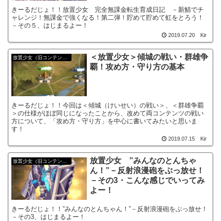
きーるだじょ！！放置少女 完全無課金転生育成日記 －新鯖でチ
ャレンジ！無課金で強くなる！第二弾！貯めて貯めて虹をとろう！
－その５、はじまるよー！
2019.07.20
Kir
＜放置少女＞傾城の戦い・群雄争
放置少女（旧コンテンツ）
覇！攻め方・守り方の基本
きーるだじょ！！今回は＜傾城（けいせい）の戦い＞、＜群雄争覇
＞の仕様がほぼ同じになったことから、改めて両コンテンツの戦い
方について、「攻め方・守り方」を中心に書いてみたいと思いま
す！
2019.07.15
Kir
放置少女 ”みんなのとんちゃ
放置少女（旧コンテンツ）
ん！”－反射浪漫砲をぶっ放せ！
－その3・こんな感じでいってみ
よー！
きーるだじょ！！”みんなのとんちゃん！”－反射浪漫砲をぶっ放せ！
－その3、はじまるよー！