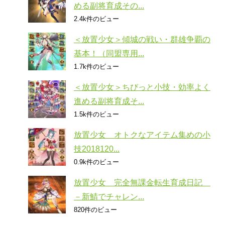
める副将育成その...
2.4k件のビュー
＜放置少女＞傾城の戦い・群雄争覇の
基本！（同盟専用...
1.7k件のビュー
＜放置少女＞ちびっと小技・効率よく
進める副将育成そ...
1.5k件のビュー
放置少女 オトクなアイテム集めの小
技2018120...
0.9k件のビュー
放置少女 完全無課金転生育成日記
－新鯖でチャレン...
820件のビュー