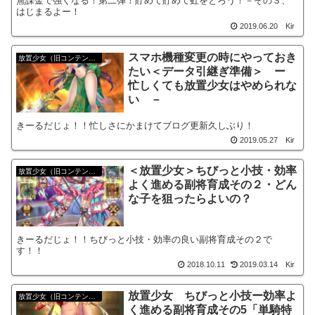
無課金で強くなる！第二弾！貯めて貯めて虹をとろう！－その３、
はじまるよー！
2019.06.20
Kir
スマホ機種変更の時にやっておき
放置少女（旧コンテンツ）
たい＜データ引継ぎ準備＞ ー
忙しくても放置少女はやめられな
い －
きーるだじょ！！忙しさにかまけてブログ更新久しぶり！
2019.05.27
Kir
＜放置少女＞ちびっと小技・効率
放置少女（旧コンテンツ）
よく進める副将育成その２・どん
な子を狙ったらよいの？
きーるだじょ！！ちびっと小技・効率の良い副将育成その２で
す！！
2018.10.11
2019.03.14
Kir
放置少女 ちびっと小技ー効率よ
放置少女（旧コンテンツ）
く進める副将育成その5「単騎特