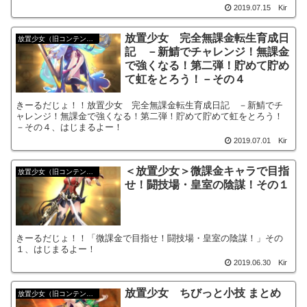
2019.07.15
Kir
放置少女 完全無課金転生育成日
放置少女（旧コンテンツ）
記 －新鯖でチャレンジ！無課金
で強くなる！第二弾！貯めて貯め
て虹をとろう！－その４
きーるだじょ！！放置少女 完全無課金転生育成日記 －新鯖でチ
ャレンジ！無課金で強くなる！第二弾！貯めて貯めて虹をとろう！
－その４、はじまるよー！
2019.07.01
Kir
＜放置少女＞微課金キャラで目指
放置少女（旧コンテンツ）
せ！闘技場・皇室の陰謀！その１
きーるだじょ！！「微課金で目指せ！闘技場・皇室の陰謀！」その
１、はじまるよー！
2019.06.30
Kir
放置少女 ちびっと小技 まとめ
放置少女（旧コンテンツ）