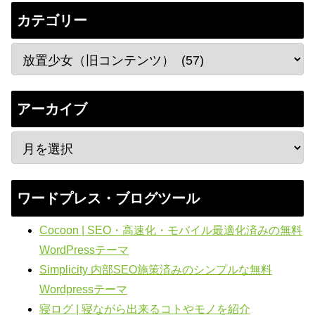
カテゴリー
アーカイブ
ワードプレス・ブログツール
Cocoon | SEO・高速化・モバイル最適化済みの無料
WordPressテーマ
Simplicity 内部SEO施策済みのシンプルな無料
Wordpressテーマ
寝ログ | 寝ながら出来るコトやモノを紹介