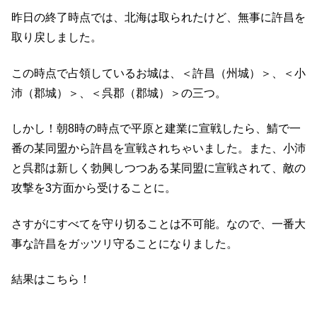
昨日の終了時点では、北海は取られたけど、無事に許昌を
取り戻しました。
この時点で占領しているお城は、＜許昌（州城）＞、＜小
沛（郡城）＞、＜呉郡（郡城）＞の三つ。
しかし！朝8時の時点で平原と建業に宣戦したら、鯖で一
番の某同盟から許昌を宣戦されちゃいました。また、小沛
と呉郡は新しく勃興しつつある某同盟に宣戦されて、敵の
攻撃を3方面から受けることに。
さすがにすべてを守り切ることは不可能。なので、一番大
事な許昌をガッツリ守ることになりました。
結果はこちら！