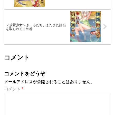
＜放置少女＞きーるたち、またまた許昌
を取られる！の巻
コメント
コメントをどうぞ
メールアドレスが公開されることはありません。
コメント
*