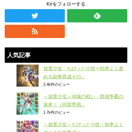
Kirをフォローする
人気記事
放置少女 ちびっと小技ー効率よく進
める副将育成その...
2.4k件のビュー
＜放置少女＞傾城の戦い・群雄争覇の
基本！（同盟専用...
1.7k件のビュー
＜放置少女＞ちびっと小技・効率よく