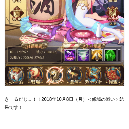
きーるだじょ！！2018年10月8日（月）＜傾城の戦い＞結
果です！