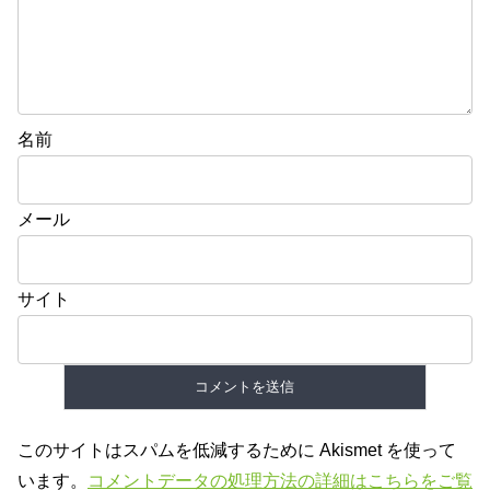
名前
メール
サイト
このサイトはスパムを低減するために Akismet を使って
います。
コメントデータの処理方法の詳細はこちらをご覧