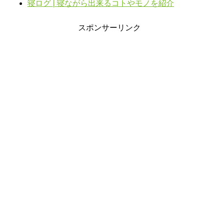
寝ログ | 寝ながら出来るコトやモノを紹介
スポンサーリンク