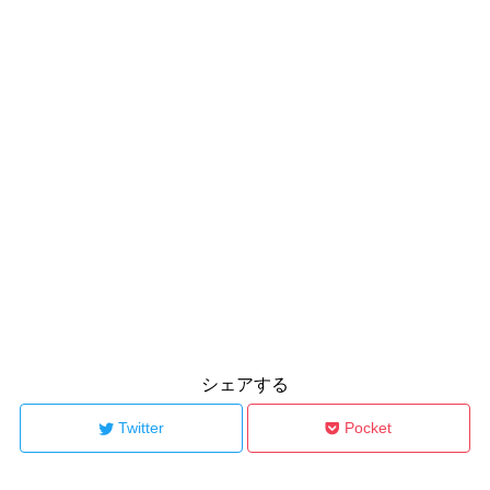
シェアする
Twitter
Pocket