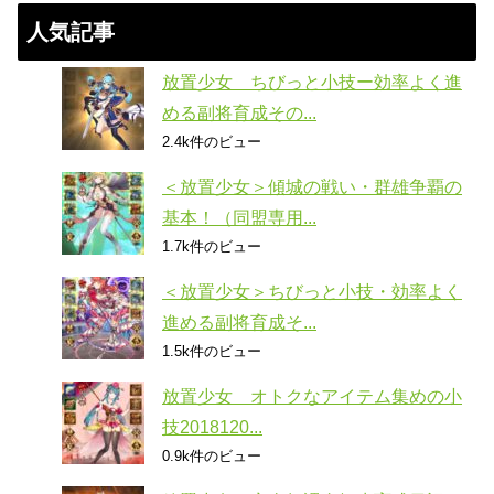
人気記事
放置少女 ちびっと小技ー効率よく進
める副将育成その...
2.4k件のビュー
＜放置少女＞傾城の戦い・群雄争覇の
基本！（同盟専用...
1.7k件のビュー
＜放置少女＞ちびっと小技・効率よく
進める副将育成そ...
1.5k件のビュー
放置少女 オトクなアイテム集めの小
技2018120...
0.9k件のビュー