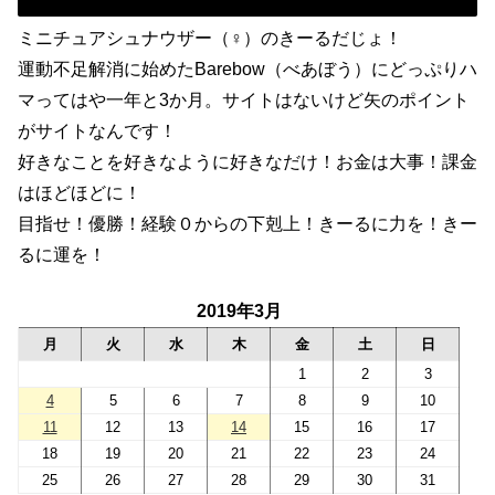
ミニチュアシュナウザー（♀）のきーるだじょ！
運動不足解消に始めたBarebow（べあぼう）にどっぷりハ
マってはや一年と3か月。サイトはないけど矢のポイント
がサイトなんです！
好きなことを好きなように好きなだけ！お金は大事！課金
はほどほどに！
目指せ！優勝！経験０からの下剋上！きーるに力を！きー
るに運を！
2019年3月
月
火
水
木
金
土
日
1
2
3
4
5
6
7
8
9
10
11
12
13
14
15
16
17
18
19
20
21
22
23
24
25
26
27
28
29
30
31