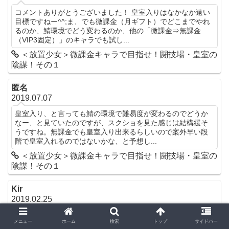
コメントありがとうございました！ 皇室入りはなかなか遠い
目標ですねー^^;ま、でも微課金（月ギフト）でどこまでやれ
るのか、鯖環境でどう変わるのか、他の「微課金⇒無課金
（VIP3固定）」のキャラでも試し...
＜放置少女＞微課金キャラで目指せ！闘技場・皇室の
陰謀！その１
匿名
2019.07.07
皇室入り、と言っても鯖の環境で難易度が変わるのでどうか
なー、と見ていたのですが、スクショを見た感じは結構緩そ
うですね。無課金でも皇室入り出来るらしいので案外早い段
階で皇室入れるのではないかな、と予想し...
＜放置少女＞微課金キャラで目指せ！闘技場・皇室の
陰謀！その１
Kir
2019.02.25
コメントありがとうございました！転生おめでとうございま
メニュー
ホーム
検索
トップ
サイドバー
す！おそらく2月の末には転生のご報告ができるかなーと思い