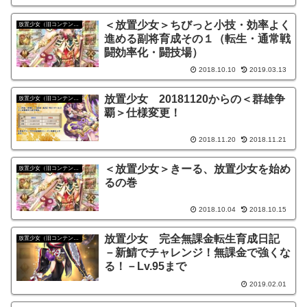
＜放置少女＞ちびっと小技・効率よく
放置少女（旧コンテンツ）
進める副将育成その１（転生・通常戦
闘効率化・闘技場）
2018.10.10
2019.03.13
放置少女 20181120からの＜群雄争
放置少女（旧コンテンツ）
覇＞仕様変更！
2018.11.20
2018.11.21
＜放置少女＞きーる、放置少女を始め
放置少女（旧コンテンツ）
るの巻
2018.10.04
2018.10.15
放置少女 完全無課金転生育成日記
放置少女（旧コンテンツ）
－新鯖でチャレンジ！無課金で強くな
る！－Lv.95まで
2019.02.01