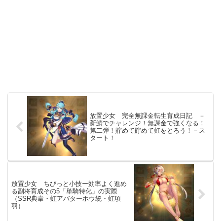
放置少女 完全無課金転生育成日記 －
新鯖でチャレンジ！無課金で強くなる！
第二弾！貯めて貯めて虹をとろう！－ス
タート！
放置少女 ちびっと小技ー効率よく進め
る副将育成その5「単騎特化」の実際
（SSR典韋・虹アバターホウ統・虹項
羽）