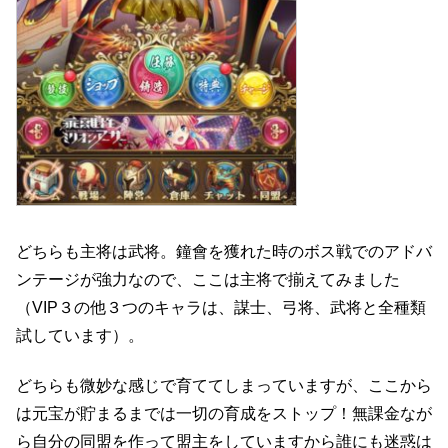
どちらも主将は武将。鐘會を獲れた時のボス戦でのアドバ
ンテージが強力なので、ここは主将で揃えてみました
（VIP３の他３つのキャラは、謀士、弓将、武将と全種類
試しています）。
どちらも微妙な感じで育ててしまっていますが、ここから
は元宝が貯まるまでは一切の育成をストップ！無課金なが
ら自分の同盟を作って盟主をしていますから誰にも迷惑は