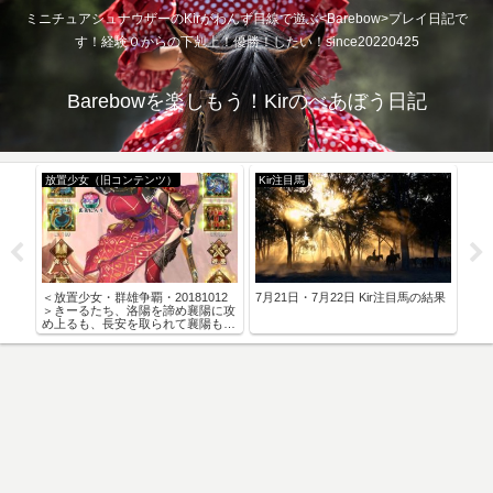
ミニチュアシュナウザーのKirがわんず目線で遊ぶ<Barebow>プレイ日記で
す！経験０からの下剋上！優勝！したい！since20220425
Barebowを楽しもう！Kirのべあぼう日記
放置少女（旧コンテンツ）
Kir注目馬
放
日
＜放置少女・群雄争覇・20181012
7月21日・7月22日 Kir注目馬の結果
特別
金で
＞きーるたち、洛陽を諦め襄陽に攻
KING
め上るも、長安を取られて襄陽も落
-」
とせず、の巻