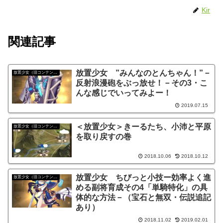
Kir
関連記事
放置少女 ”みんなのとんちゃん！”－
放置少女（旧コンテンツ）
反射浪漫砲をぶっ放せ！－その3・こ
んな感じでいってみよー！
2019.07.15
＜放置少女＞きーるたち、小沛と平原
放置少女（旧コンテンツ）
を取り戻すの巻
2018.10.06
2018.10.12
放置少女 ちびっと小技ー効率よく進
放置少女（旧コンテンツ）
める副将育成その4「単騎特化」の具
体的な方法－（宝石と無双・伝説追記
あり）
2018.11.02
2019.02.01