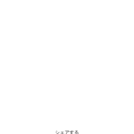
シェアする