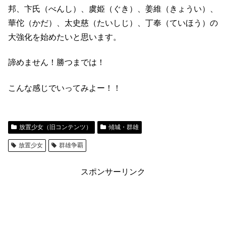
邦、卞氏（べんし）、虞姫（ぐき）、姜維（きょうい）、
華佗（かだ）、太史慈（たいしじ）、丁奉（ていほう）の
大強化を始めたいと思います。
諦めません！勝つまでは！
こんな感じでいってみよー！！
放置少女（旧コンテンツ）
傾城・群雄
放置少女
群雄争覇
スポンサーリンク