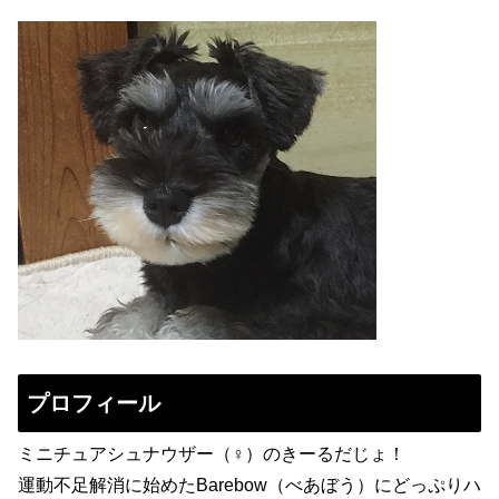
プロフィール
ミニチュアシュナウザー（♀）のきーるだじょ！
運動不足解消に始めたBarebow（べあぼう）にどっぷりハ