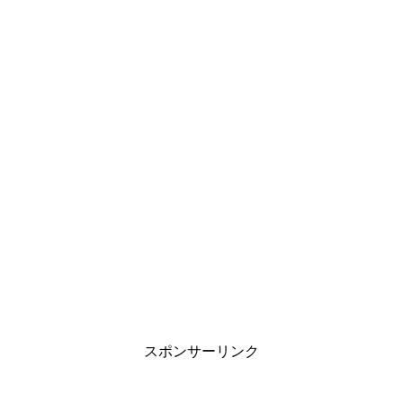
スポンサーリンク