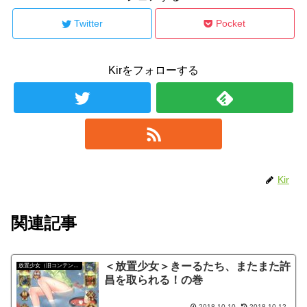
Twitter
Pocket
Kirをフォローする
Kir
関連記事
＜放置少女＞きーるたち、またまた許
放置少女（旧コンテンツ）
昌を取られる！の巻
2018.10.10
2018.10.12