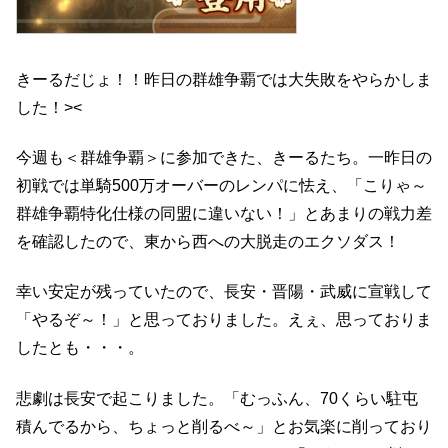
きーるだじょ！！昨日の群雄争覇では大失敗をやらかしま
した！><
今週も＜群雄争覇＞に参加できた、きーるたち。一昨日の
初戦では単騎500万オーバーのレンパに怯え、「こりゃ～
群雄争覇特化仕様の同盟に違いない！」とあまりの戦力差
を確認したので、東から西への大脱走のエクソダス！
幸い安定が残っていたので、長安・晋陽・武威に宣戦して
「やるぞ～！」と思っておりました。えぇ、思っておりま
したとも・・・。
悲劇は長安で起こりました。「むっふん、70くらい駐屯
積んでるから、ちょっと削るべ～」とお気楽に削っており