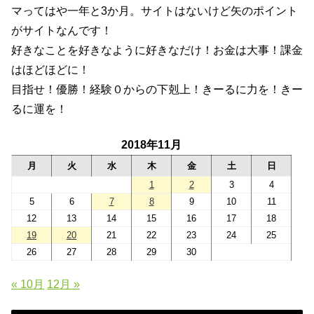
マってはや一年と3か月。サイトはないけど矢のポイント
がサイトなんです！
好きなことを好きなように好きなだけ！お金は大事！課金
はほどほどに！
目指せ！優勝！経験０からの下剋上！きーるに力を！きー
るに運を！
2018年11月
月
火
水
木
金
土
日
1
2
3
4
5
6
7
8
9
10
11
12
13
14
15
16
17
18
19
20
21
22
23
24
25
26
27
28
29
30
« 10月
12月 »