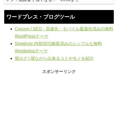
ワードプレス・ブログツール
Cocoon | SEO・高速化・モバイル最適化済みの無料
WordPressテーマ
Simplicity 内部SEO施策済みのシンプルな無料
Wordpressテーマ
寝ログ | 寝ながら出来るコトやモノを紹介
スポンサーリンク