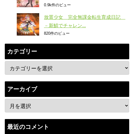
0.9k件のビュー
放置少女 完全無課金転生育成日記
－新鯖でチャレン...
820件のビュー
カテゴリー
アーカイブ
最近のコメント