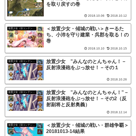
を取り戻すの巻
2018.10.06
2018.10.12
＜放置少女・傾城の戦い＞きーるた
放置少女（旧コンテンツ）
ち、小沛を守り建業・呉郡を取る！の
巻
2018.10.10
2018.10.15
放置少女 ”みんなのとんちゃん！－
放置少女（旧コンテンツ）
反射浪漫砲をぶっ放せ！－その１
2018.10.26
放置少女 ”みんなのとんちゃん！”－
放置少女（旧コンテンツ）
反射浪漫砲をぶっ放せ！－その2（反
射副将と反射奥義）
2018.12.14
＜放置少女・傾城の戦い・群雄争覇＞
放置少女（旧コンテンツ）
20181013-14結果