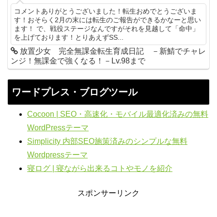
コメントありがとうございました！転生おめでとうございま
す！おそらく2月の末には転生のご報告ができるかなーと思い
ます！ で、戦役ステージなんですがそれを見越して「命中」
を上げております！とりあえずSS...
放置少女 完全無課金転生育成日記 －新鯖でチャレ
ンジ！無課金で強くなる！－Lv.98まで
ワードプレス・ブログツール
Cocoon | SEO・高速化・モバイル最適化済みの無料
WordPressテーマ
Simplicity 内部SEO施策済みのシンプルな無料
Wordpressテーマ
寝ログ | 寝ながら出来るコトやモノを紹介
スポンサーリンク