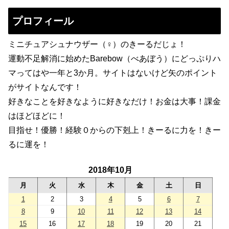
プロフィール
ミニチュアシュナウザー（♀）のきーるだじょ！
運動不足解消に始めたBarebow（べあぼう）にどっぷりハ
マってはや一年と3か月。サイトはないけど矢のポイント
がサイトなんです！
好きなことを好きなように好きなだけ！お金は大事！課金
はほどほどに！
目指せ！優勝！経験０からの下剋上！きーるに力を！きー
るに運を！
2018年10月
月
火
水
木
金
土
日
1
2
3
4
5
6
7
8
9
10
11
12
13
14
15
16
17
18
19
20
21