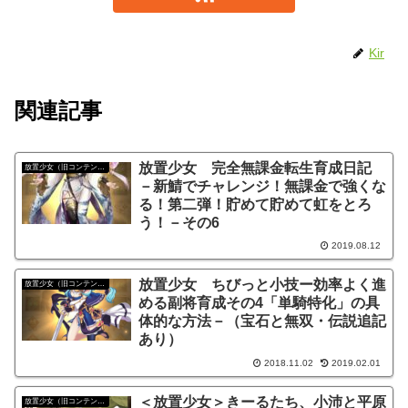
Kir
関連記事
放置少女 完全無課金転生育成日記
放置少女（旧コンテンツ）
－新鯖でチャレンジ！無課金で強くな
る！第二弾！貯めて貯めて虹をとろ
う！－その6
2019.08.12
放置少女 ちびっと小技ー効率よく進
放置少女（旧コンテンツ）
める副将育成その4「単騎特化」の具
体的な方法－（宝石と無双・伝説追記
あり）
2018.11.02
2019.02.01
＜放置少女＞きーるたち、小沛と平原
放置少女（旧コンテンツ）