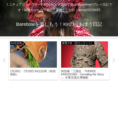
ミニチュアシュナウザーのKirがわんず目線で遊ぶ<Barebow>プレイ日記で
す！経験０からの下剋上！優勝！したい！since20220425
Barebowを楽しもう！Kirのべあぼう日記
Kir注目馬
放置少女（旧コンテンツ）
予
鯖で
7月28日・7月29日 Kir注目馬（特別
特別展「三国志 THEREE
201
！
登録）
KINGDOMS – Unveiling the Story
-」＠東京国立博物館