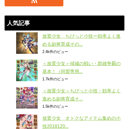
人気記事
放置少女 ちびっと小技ー効率よく進
める副将育成その...
2.4k件のビュー
＜放置少女＞傾城の戦い・群雄争覇の
基本！（同盟専用...
1.7k件のビュー
＜放置少女＞ちびっと小技・効率よく
進める副将育成そ...
1.5k件のビュー
放置少女 オトクなアイテム集めの小
技2018120...