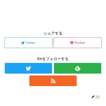
シェアする
Twitter
Pocket
Kirをフォローする
Kir