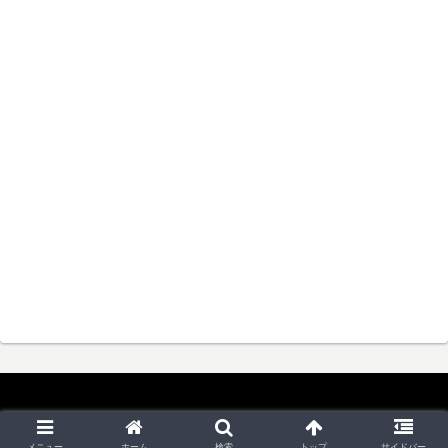
© 2017 Barebowを楽しもう！Kirのべあぼう日記.
メニュー
ホーム
検索
トップ
サイドバー