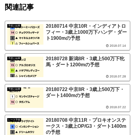
関連記事
20180714 中京10R・インディアトロ
予想と結果
フィー・3歳上1000万下ハンデ・ダー
ト1900mの予想
2018.07.14
20180728 新潟8R・3歳上500万下牝
予想と結果
馬・ダート1200mの予想
2018.07.28
20180722 中京8R・3歳上500万下・
予想と結果
ダート1400mの予想
2018.07.22
20180708 中京11R・プロキオンステ
レース予想
ークス・3歳上OP/G3・ダート1400m
の予想