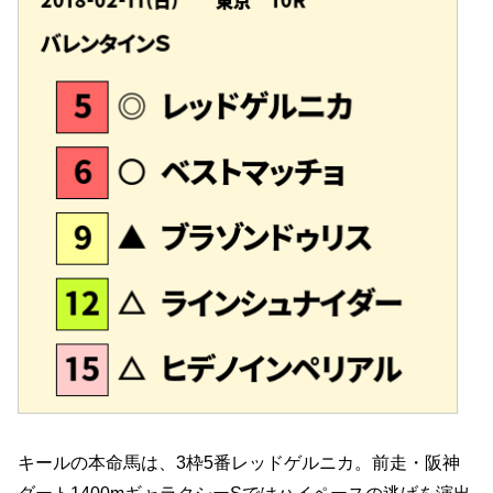
キールの本命馬は、3枠5番レッドゲルニカ。前走・阪神