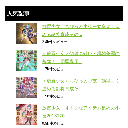
人気記事
放置少女 ちびっと小技ー効率よく進
める副将育成その...
2.4k件のビュー
＜放置少女＞傾城の戦い・群雄争覇の
基本！（同盟専用...
1.7k件のビュー
＜放置少女＞ちびっと小技・効率よく
進める副将育成そ...
1.5k件のビュー
放置少女 オトクなアイテム集めの小
技2018120...
0.9k件のビュー