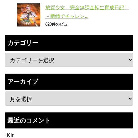
放置少女 完全無課金転生育成日記
－新鯖でチャレン...
820件のビュー
カテゴリー
アーカイブ
最近のコメント
Kir