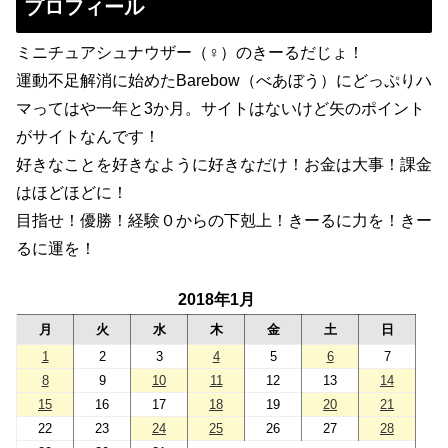
プロフィール
ミニチュアシュナウザー（♀）のきーるだじょ！
運動不足解消に始めたBarebow（べあぼう）にどっぷりハ
マってはや一年と3か月。サイトはないけど矢のポイント
がサイトなんです！
好きなことを好きなように好きなだけ！お金は大事！課金
はほどほどに！
目指せ！優勝！経験０からの下剋上！きーるに力を！きー
るに運を！
2018年1月
月
火
水
木
金
土
日
1
2
3
4
5
6
7
8
9
10
11
12
13
14
15
16
17
18
19
20
21
22
23
24
25
26
27
28