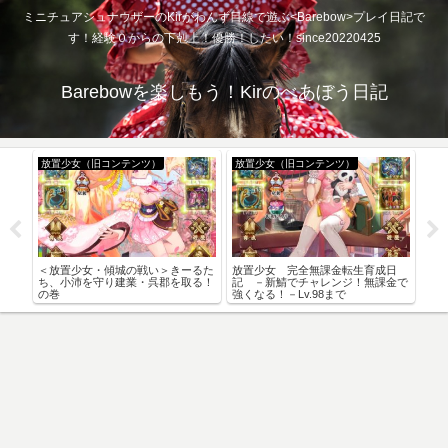
ミニチュアシュナウザーのKirがわんず目線で遊ぶ<Barebow>プレイ日記で
す！経験０からの下剋上！優勝！したい！since20220425
Barebowを楽しもう！Kirのべあぼう日記
放置少女（旧コンテンツ）
放置少女（旧コンテンツ）
放
＜放置少女・傾城の戦い＞きーるた
放置少女 完全無課金転生育成日
特別
ち、小沛を守り建業・呉郡を取る！
記 －新鯖でチャレンジ！無課金で
KING
の巻
強くなる！－Lv.98まで
-」