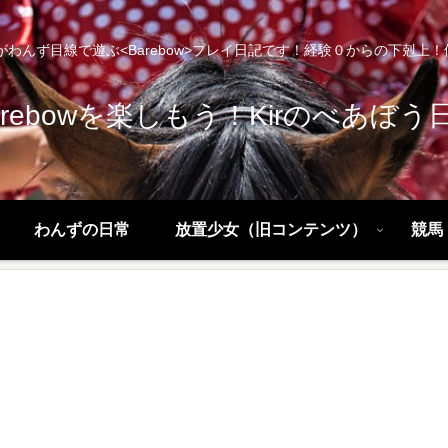
わんず目線で遊ぶ<Barebow>プレイ日記です！経験０からの下剋上！優勝！
arebowを楽しもう！Kirのべあぼう
わんずの日常
放置少女（旧コンテンツ）
競馬（