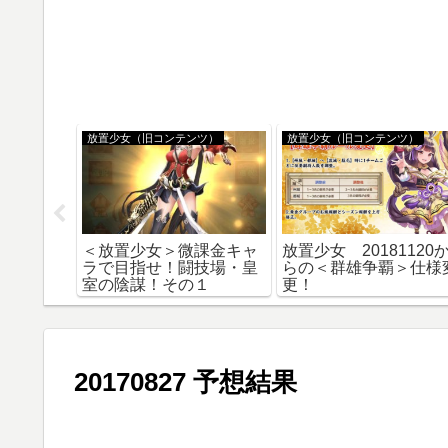
ツ）
放置少女（旧コンテンツ）
放置少女（旧コンテンツ）
ーる、盟
＜放置少女＞微課金キャ
放置少女 20181120
傾城の戦
ラで目指せ！闘技場・皇
らの＜群雄争覇＞仕様
れるの巻
室の陰謀！その１
更！
20170827 予想結果