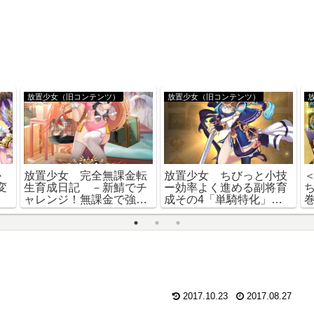
放置少女（旧コンテンツ）
放置少女（旧コンテンツ）
か
放置少女 完全無課金転
放置少女 ちびっと小技
変
生育成日記 －新鯖でチ
ー効率よく進める副将育
ャレンジ！無課金で強く
成その4「単騎特化」の
なる！－第一弾まとめだ
具体的な方法－（宝石と
よ！
無双・伝説追記あり）
2017.10.23
2017.08.27