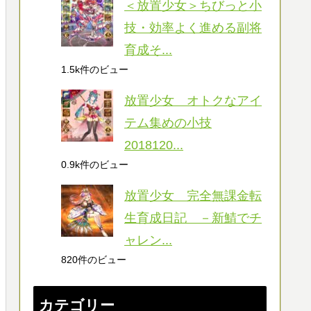
＜放置少女＞ちびっと小
技・効率よく進める副将
育成そ...
1.5k件のビュー
放置少女 オトクなアイ
テム集めの小技
2018120...
0.9k件のビュー
放置少女 完全無課金転
生育成日記 －新鯖でチ
ャレン...
820件のビュー
カテゴリー