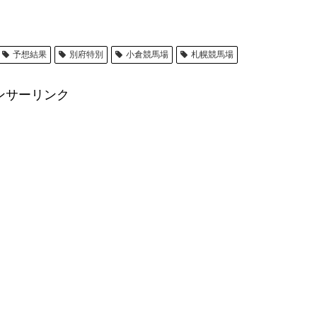
予想結果
別府特別
小倉競馬場
札幌競馬場
ンサーリンク