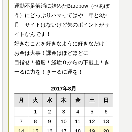
運動不足解消に始めたBarebow（べあぼ
う）にどっぷりハマってはや一年と3か
月。サイトはないけど矢のポイントがサ
イトなんです！
好きなことを好きなように好きなだけ！
お金は大事！課金はほどほどに！
目指せ！優勝！経験０からの下剋上！き
ーるに力を！きーるに運を！
2017年8月
月
火
水
木
金
土
日
1
2
3
4
5
6
7
8
9
10
11
12
13
14
15
16
17
18
19
20