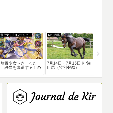
放置少女（旧コンテンツ）
Kir注目馬
放置少女（
＜放置少女＞きーるた
7月14日・7月15日 Kir注
放置少
ち、許昌を奪還する！の
目馬（特別登録）
生育成
巻
ャレン
なる！－L