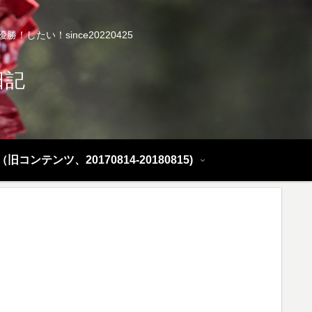
したい！since20220425
日記
旧コンテンツ、20170814-20180815)