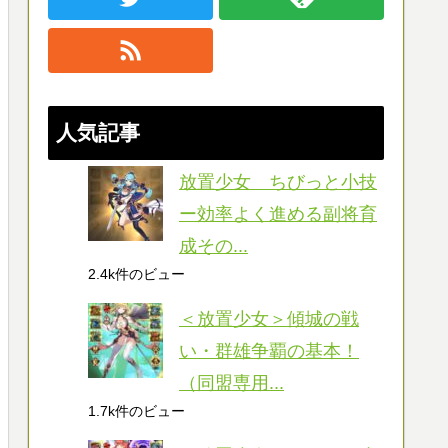
人気記事
放置少女 ちびっと小技
ー効率よく進める副将育
成その...
2.4k件のビュー
＜放置少女＞傾城の戦
い・群雄争覇の基本！
（同盟専用...
1.7k件のビュー