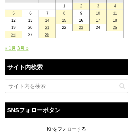
1
2
3
4
5
6
7
8
9
10
11
12
13
14
15
16
17
18
19
20
21
22
23
24
25
26
27
28
« 1月
3月 »
サイト内検索
SNSフォローボタン
Kirをフォローする