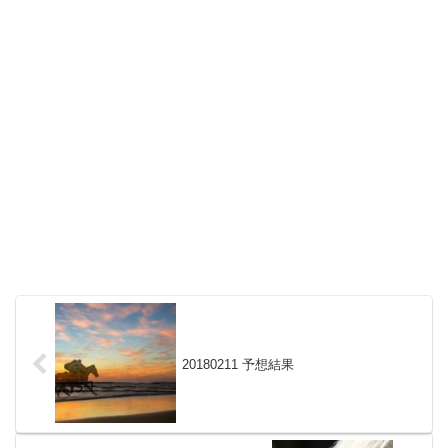
20180211 予想結果