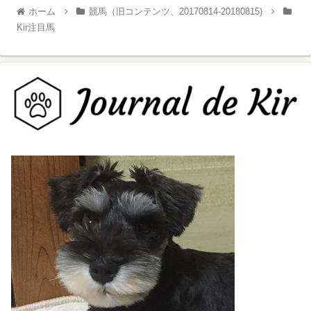
ホーム
競馬（旧コンテンツ、20170814-20180815)
Kir注目馬