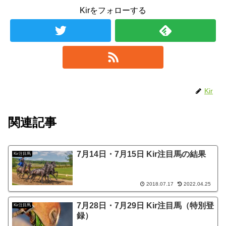
Kirをフォローする
Kir
関連記事
7月14日・7月15日 Kir注目馬の結果
Kir注目馬
2018.07.17
2022.04.25
7月28日・7月29日 Kir注目馬（特別登
Kir注目馬
録）