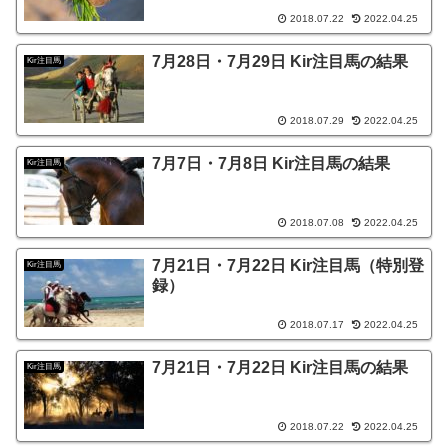
2018.07.22
2022.04.25
7月28日・7月29日 Kir注目馬の結果
Kir注目馬
2018.07.29
2022.04.25
7月7日・7月8日 Kir注目馬の結果
Kir注目馬
2018.07.08
2022.04.25
7月21日・7月22日 Kir注目馬（特別登
Kir注目馬
録）
2018.07.17
2022.04.25
7月21日・7月22日 Kir注目馬の結果
Kir注目馬
2018.07.22
2022.04.25