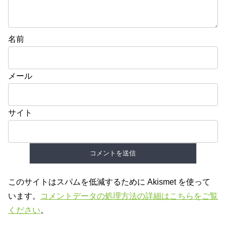
名前
メール
サイト
このサイトはスパムを低減するために Akismet を使って
います。
コメントデータの処理方法の詳細はこちらをご覧
ください
。