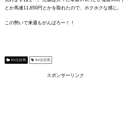
とか馬連11,650円とかを取れたので、ホクホクな感じ。
この勢いで来週もがんばろー！！
Kir注目馬
Kir注目馬
スポンサーリンク