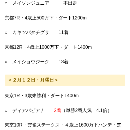
○ メイソンジュニア 不出走
京都7R・4歳上500万下・ダート1200m
○ カキツバタチグサ 11着
京都12R・4歳上1000万下・ダート1400m
○ メイショウジーク 13着
＜２月１２日・月曜日＞
東京1R・3歳未勝利・ダート1400m
○ ディアバビアナ
2着
（単勝2番人気：4.1倍）
東京10R・雲雀ステークス・４歳上1600万下ハンデ・芝