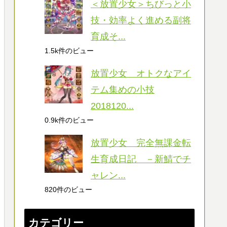
＜放置少女＞ちびっと小
技・効率よく進める副将
育成そ...
1.5k件のビュー
放置少女 オトクなアイ
テム集めの小技
2018120...
0.9k件のビュー
放置少女 完全無課金転
生育成日記 －新鯖でチ
ャレン...
820件のビュー
カテゴリー