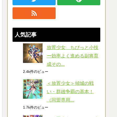
人気記事
放置少女 ちびっと小技
ー効率よく進める副将育
成その...
2.4k件のビュー
＜放置少女＞傾城の戦
い・群雄争覇の基本！
（同盟専用...
1.7k件のビュー