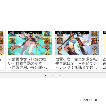
放置少女（旧コンテンツ）
放置少女（旧コンテンツ）
イ
＜放置少女＞傾城の戦
放置少女 完全無課金転
2
い・群雄争覇の基本！
生育成日記 －新鯖でチ
（同盟専用から公開へ）
ャレンジ！無課金で強く
20190128間違い訂正更
なる！－Lv.55まで
1
新あり
2017.12.03