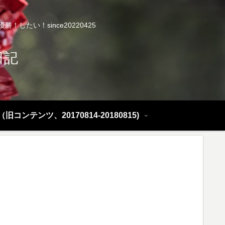
したい！since20220425
日記
旧コンテンツ、20170814-20180815)