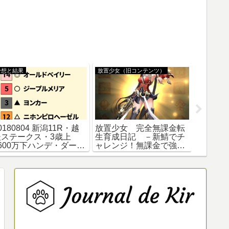
予想と結果
放置少女（旧コンテンツ）
放置少女（
0180804 新潟11R・越
放置少女 完全無課金転
放置少
後ステークス・3歳上
生育成日記 －新鯖でチ
ー効率
1600万下ハンデ・ダート
ャレンジ！無課金で強く
成その4
200mの予想
なる！第二弾！貯めて貯
具体的
めて虹をとろう！－その
無双・
２