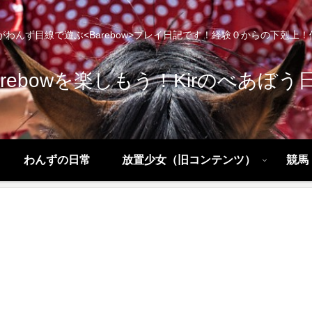
わんず目線で遊ぶ<Barebow>プレイ日記です！経験０からの下剋上！優勝！
arebowを楽しもう！Kirのべあぼう
わんずの日常
放置少女（旧コンテンツ）
競馬（