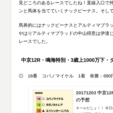
見どころのあるレースでしたね！直線入口で
ンと馬体を当てていくナックビーナス。そし
馬券的にはナックビーナスとアルティマブラ
やはりアルティマブラッドの中山得意は伊達
レースでした。
中京12R・鳴海特別・3歳上1000万下・ダ
◎ 16番 コパノマイケル 1着 単勝：690
20171203 中
の予想
キールだじょ！！ 本日