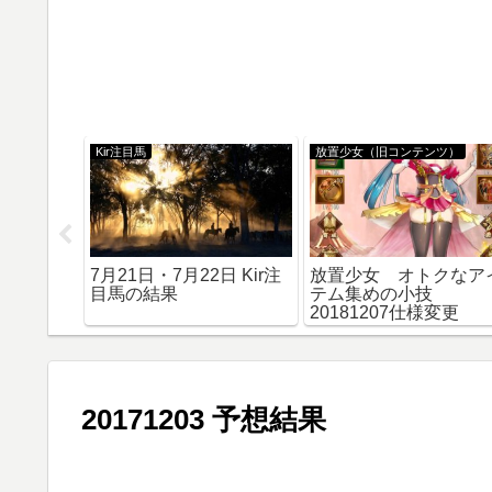
ツ）
Kir注目馬
放置少女（旧コンテンツ）
無課金転
7月21日・7月22日 Kir注
放置少女 オトクなア
新鯖でチ
目馬の結果
テム集めの小技
金で強く
20181207仕様変更
転生！
20171203 予想結果