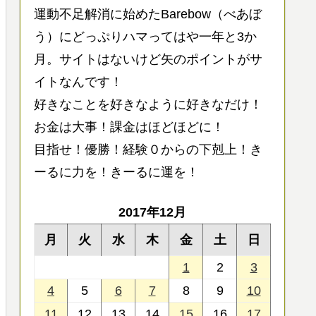
運動不足解消に始めたBarebow（べあぼ
う）にどっぷりハマってはや一年と3か
月。サイトはないけど矢のポイントがサ
イトなんです！
好きなことを好きなように好きなだけ！
お金は大事！課金はほどほどに！
目指せ！優勝！経験０からの下剋上！き
ーるに力を！きーるに運を！
2017年12月
月
火
水
木
金
土
日
1
2
3
4
5
6
7
8
9
10
11
12
13
14
15
16
17