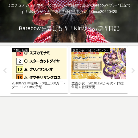
ミニチュアシュナウザーのKirがわんず目線で遊ぶ<Barebow>プレイ日記で
す！経験０からの下剋上！優勝！したい！since20220425
Barebowを楽しもう！Kirのべあぼう日記
予想と結果
放置少女（旧コンテンツ）
放
20180721 中京8R・3歳上500万下・
放置少女 20181120からの＜群雄
＜放
・呉
ダート1200mの予想
争覇＞仕様変更！
＞き
あと
長安