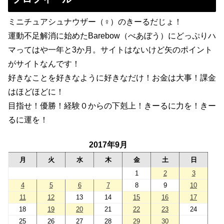
ミニチュアシュナウザー（♀）のきーるだじょ！
運動不足解消に始めたBarebow（べあぼう）にどっぷりハ
マってはや一年と3か月。サイトはないけど矢のポイント
がサイトなんです！
好きなことを好きなように好きなだけ！お金は大事！課金
はほどほどに！
目指せ！優勝！経験０からの下剋上！きーるに力を！きー
るに運を！
2017年9月
月
火
水
木
金
土
日
1
2
3
4
5
6
7
8
9
10
11
12
13
14
15
16
17
18
19
20
21
22
23
24
25
26
27
28
29
30