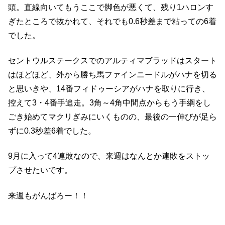
頭。直線向いてもうここで脚色が悪くて、残り1ハロンす
ぎたところで抜かれて、それでも0.6秒差まで粘っての6着
でした。
セントウルステークスでのアルティマブラッドはスタート
はほどほど、外から勝ち馬ファインニードルがハナを切る
と思いきや、14番フィドゥーシアがハナを取りに行き、
控えて3・4番手追走。3角～4角中間点からもう手綱をし
ごき始めてマクリぎみにいくものの、最後の一伸びが足ら
ずに0.3秒差6着でした。
9月に入って4連敗なので、来週はなんとか連敗をストッ
プさせたいです。
来週もがんばろー！！