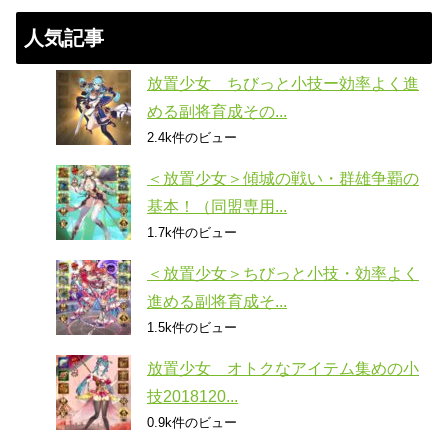
人気記事
放置少女 ちびっと小技ー効率よく進
める副将育成その...
2.4k件のビュー
＜放置少女＞傾城の戦い・群雄争覇の
基本！（同盟専用...
1.7k件のビュー
＜放置少女＞ちびっと小技・効率よく
進める副将育成そ...
1.5k件のビュー
放置少女 オトクなアイテム集めの小
技2018120...
0.9k件のビュー