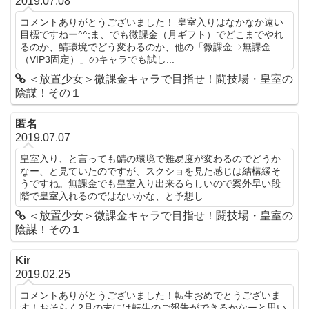
2019.07.08
コメントありがとうございました！ 皇室入りはなかなか遠い
目標ですねー^^;ま、でも微課金（月ギフト）でどこまでやれ
るのか、鯖環境でどう変わるのか、他の「微課金⇒無課金
（VIP3固定）」のキャラでも試し...
＜放置少女＞微課金キャラで目指せ！闘技場・皇室の
陰謀！その１
匿名
2019.07.07
皇室入り、と言っても鯖の環境で難易度が変わるのでどうか
なー、と見ていたのですが、スクショを見た感じは結構緩そ
うですね。無課金でも皇室入り出来るらしいので案外早い段
階で皇室入れるのではないかな、と予想し...
＜放置少女＞微課金キャラで目指せ！闘技場・皇室の
陰謀！その１
Kir
2019.02.25
コメントありがとうございました！転生おめでとうございま
す！おそらく2月の末には転生のご報告ができるかなーと思い