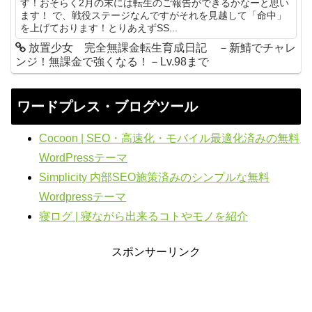
す！おそらく2月の末には転生のご報告ができるかなーと思い
ます！ で、戦役ステージなんですがそれを見越して「命中」
を上げております！とりあえずSS...
放置少女 完全無課金転生育成日記 －新鯖でチャレ
ンジ！無課金で強くなる！－Lv.98まで
ワードプレス・ブログツール
Cocoon | SEO・高速化・モバイル最適化済みの無料
WordPressテーマ
Simplicity 内部SEO施策済みのシンプルな無料
Wordpressテーマ
寝ログ | 寝ながら出来るコトやモノを紹介
スポンサーリンク