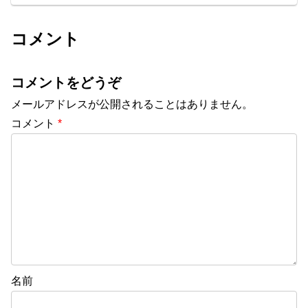
コメント
コメントをどうぞ
メールアドレスが公開されることはありません。
コメント
*
名前