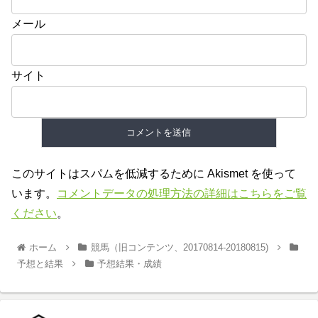
メール
サイト
このサイトはスパムを低減するために Akismet を使って
います。
コメントデータの処理方法の詳細はこちらをご覧
ください
。
ホーム
競馬（旧コンテンツ、20170814-20180815)
予想と結果
予想結果・成績