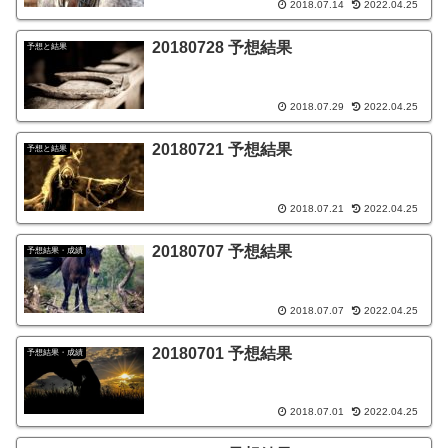
2018.07.14
2022.04.25
20180728 予想結果
予想と結果
2018.07.29
2022.04.25
20180721 予想結果
予想と結果
2018.07.21
2022.04.25
20180707 予想結果
予想結果・成績
2018.07.07
2022.04.25
20180701 予想結果
予想結果・成績
2018.07.01
2022.04.25