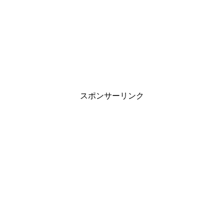
スポンサーリンク