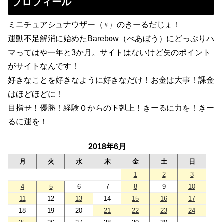
プロフィール
ミニチュアシュナウザー（♀）のきーるだじょ！
運動不足解消に始めたBarebow（べあぼう）にどっぷりハ
マってはや一年と3か月。サイトはないけど矢のポイント
がサイトなんです！
好きなことを好きなように好きなだけ！お金は大事！課金
はほどほどに！
目指せ！優勝！経験０からの下剋上！きーるに力を！きー
るに運を！
2018年6月
月
火
水
木
金
土
日
1
2
3
4
5
6
7
8
9
10
11
12
13
14
15
16
17
18
19
20
21
22
23
24