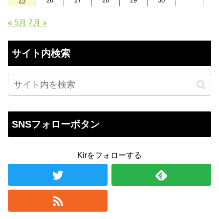
25
26
27
28
29
30
« 5月
7月 »
サイト内検索
SNSフォローボタン
Kirをフォローする