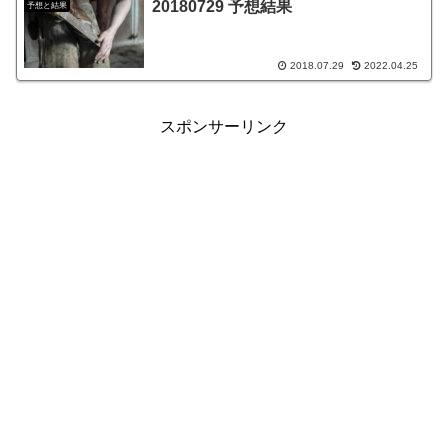
20180729 予想結果
予想と結果
2018.07.29
2022.04.25
スポンサーリンク