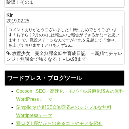
陰謀！その１
Kir
2019.02.25
コメントありがとうございました！転生おめでとうございま
す！おそらく2月の末には転生のご報告ができるかなーと思い
ます！ で、戦役ステージなんですがそれを見越して「命中」
を上げております！とりあえずSS...
放置少女 完全無課金転生育成日記 －新鯖でチャレ
ンジ！無課金で強くなる！－Lv.98まで
ワードプレス・ブログツール
Cocoon | SEO・高速化・モバイル最適化済みの無料
WordPressテーマ
Simplicity 内部SEO施策済みのシンプルな無料
Wordpressテーマ
寝ログ | 寝ながら出来るコトやモノを紹介