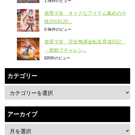
1.5k件のビュー
放置少女 オトクなアイテム集めの小
技2018120...
0.9k件のビュー
放置少女 完全無課金転生育成日記
－新鯖でチャレン...
820件のビュー
カテゴリー
アーカイブ