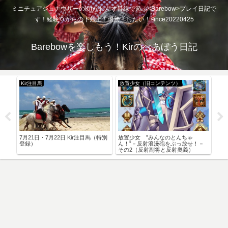
ミニチュアシュナウザーのKirがわんず目線で遊ぶ<Barebow>プレイ日記で
す！経験０からの下剋上！優勝！したい！since20220425
Barebowを楽しもう！Kirのべあぼう日記
Kir注目馬
放置少女（旧コンテンツ）
予
結果
7月21日・7月22日 Kir注目馬（特別
放置少女 ”みんなのとんちゃ
201
登録）
ん！”－反射浪漫砲をぶっ放せ！－
その2（反射副将と反射奥義）