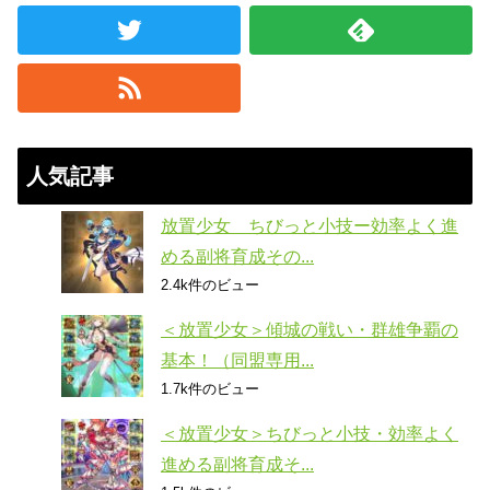
人気記事
放置少女 ちびっと小技ー効率よく進
める副将育成その...
2.4k件のビュー
＜放置少女＞傾城の戦い・群雄争覇の
基本！（同盟専用...
1.7k件のビュー
＜放置少女＞ちびっと小技・効率よく
進める副将育成そ...