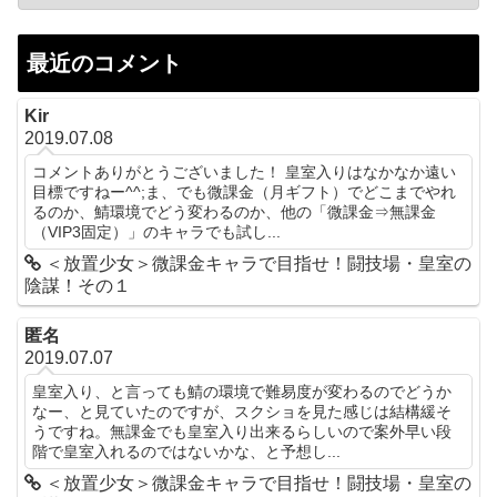
最近のコメント
Kir
2019.07.08
コメントありがとうございました！ 皇室入りはなかなか遠い
目標ですねー^^;ま、でも微課金（月ギフト）でどこまでやれ
るのか、鯖環境でどう変わるのか、他の「微課金⇒無課金
（VIP3固定）」のキャラでも試し...
＜放置少女＞微課金キャラで目指せ！闘技場・皇室の
陰謀！その１
匿名
2019.07.07
皇室入り、と言っても鯖の環境で難易度が変わるのでどうか
なー、と見ていたのですが、スクショを見た感じは結構緩そ
うですね。無課金でも皇室入り出来るらしいので案外早い段
階で皇室入れるのではないかな、と予想し...
＜放置少女＞微課金キャラで目指せ！闘技場・皇室の