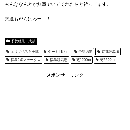
みんななんとか無事でいてくれたらと祈ってます。
来週もがんばろー！！
予想結果・成績
エリザベス女王杯
ダート1150m
予想結果
京都競馬場
福島2歳ステークス
福島競馬場
芝1200m
芝2200m
スポンサーリンク