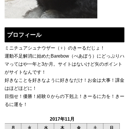
プロフィール
ミニチュアシュナウザー（♀）のきーるだじょ！
運動不足解消に始めたBarebow（べあぼう）にどっぷりハ
マってはや一年と3か月。サイトはないけど矢のポイント
がサイトなんです！
好きなことを好きなように好きなだけ！お金は大事！課金
はほどほどに！
目指せ！優勝！経験０からの下剋上！きーるに力を！きー
るに運を！
2017年11月
月
火
水
木
金
土
日