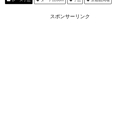
レース予想
ダート1200m
予想
京都競馬場
スポンサーリンク