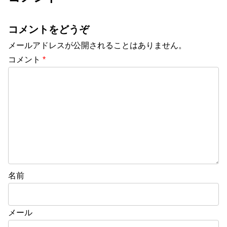
コメントをどうぞ
メールアドレスが公開されることはありません。
コメント
*
名前
メール