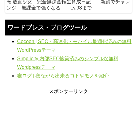
放置少女 完全無課金転生育成日記 －新鯖でチャレ
ンジ！無課金で強くなる！－Lv.98まで
ワードプレス・ブログツール
Cocoon | SEO・高速化・モバイル最適化済みの無料
WordPressテーマ
Simplicity 内部SEO施策済みのシンプルな無料
Wordpressテーマ
寝ログ | 寝ながら出来るコトやモノを紹介
スポンサーリンク