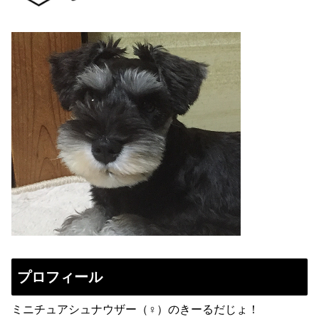
プロフィール
ミニチュアシュナウザー（♀）のきーるだじょ！