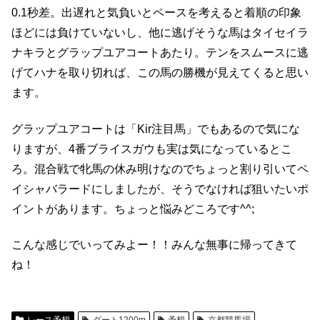
0.1秒差。出遅れと気負いとペースを考えると着順の印象
ほどには負けていないし、他に逃げそうな馬はタイセイラ
ナキラとグラップユアコートあたり。テンをスムースに逃
げてハナを取り切れば、この馬の勝機が見えてくると思い
ます。
グラップユアコートは「Kir注目馬」でもあるので気にな
りますが、4番ブライスガウも実は気になっているとこ
ろ。混合戦で牝馬の休み明けなのでちょっと割り引いてペ
イシャバラードにしましたが、そうでなければ狙いたいポ
イントがあります。ちょっと悩みどころです^^;
こんな感じでいってみよー！！みんな無事に帰ってきて
ね！