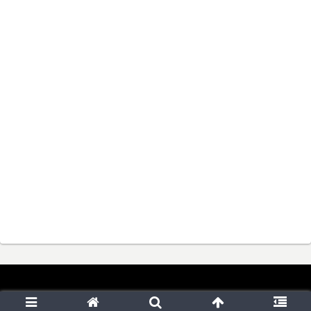
© 2017 Barebowを楽しもう！Kirのべあぼう日記.