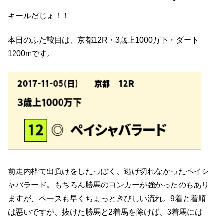
キールだじょ！！
本日のふた鞍目は、京都12R・3歳上1000万下・ダート
1200mです。
前走内枠で出負けをしたっぽく、逃げ切れなかったペイシ
ャバラード。もちろん勝馬のヨンカーが強かったのもあり
ますが、ペースも早くちょっときびしい流れ。9着と着順
は悪いですが、抜けた勝馬と2着馬を除けば、3着馬には