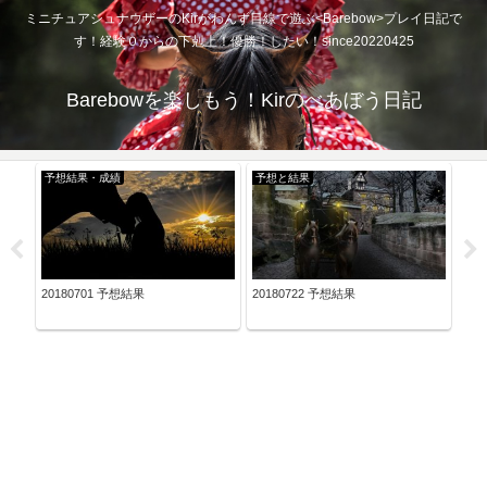
ミニチュアシュナウザーのKirがわんず目線で遊ぶ<Barebow>プレイ日記で
す！経験０からの下剋上！優勝！したい！since20220425
Barebowを楽しもう！Kirのべあぼう日記
予想結果・成績
予想と結果
放
た
20180701 予想結果
20180722 予想結果
放置
も、
記 
強く