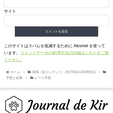
サイト
このサイトはスパムを低減するために Akismet を使って
います。
コメントデータの処理方法の詳細はこちらをご覧
ください
。
ホーム
競馬（旧コンテンツ、20170814-20180815)
予想と結果
レース予想