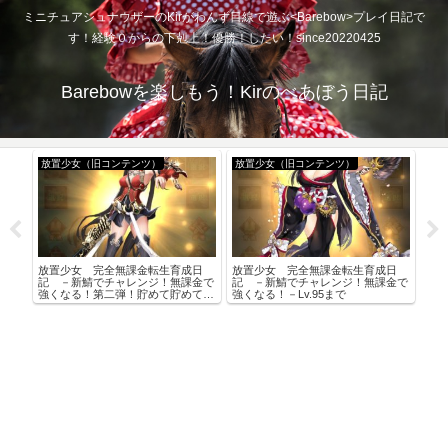
ミニチュアシュナウザーのKirがわんず目線で遊ぶ<Barebow>プレイ日記で
す！経験０からの下剋上！優勝！したい！since20220425
Barebowを楽しもう！Kirのべあぼう日記
放置少女（旧コンテンツ）
放置少女（旧コンテンツ）
放
日
放置少女 完全無課金転生育成日
放置少女 完全無課金転生育成日
放置
金で
記 －新鯖でチャレンジ！無課金で
記 －新鯖でチャレンジ！無課金で
記 
強くなる！第二弾！貯めて貯めて虹
強くなる！－Lv.95まで
強く
をとろう！－その２
をと