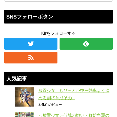
SNSフォローボタン
Kirをフォローする
人気記事
放置少女 ちびっと小技ー効率よく進
める副将育成その...
2.4k件のビュー
＜放置少女＞傾城の戦い・群雄争覇の