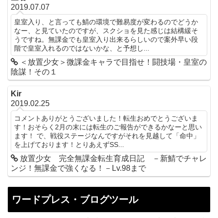
2019.07.07
皇室入り、と言っても鯖の環境で難易度が変わるのでどうか
なー、と見ていたのですが、スクショを見た感じは結構緩そ
うですね。無課金でも皇室入り出来るらしいので案外早い段
階で皇室入れるのではないかな、と予想し...
＜放置少女＞微課金キャラで目指せ！闘技場・皇室の
陰謀！その１
Kir
2019.02.25
コメントありがとうございました！転生おめでとうございま
す！おそらく2月の末には転生のご報告ができるかなーと思い
ます！ で、戦役ステージなんですがそれを見越して「命中」
を上げております！とりあえずSS...
放置少女 完全無課金転生育成日記 －新鯖でチャレ
ンジ！無課金で強くなる！－Lv.98まで
ワードプレス・ブログツール