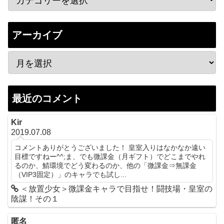
アーカイブ
最近のコメント
Kir
2019.07.08
コメントありがとうございました！ 皇室入りはなかなか遠い
目標ですねー^^;ま、でも微課金（月ギフト）でどこまでやれ
るのか、鯖環境でどう変わるのか、他の「微課金⇒無課金
（VIP3固定）」のキャラでも試し...
＜放置少女＞微課金キャラで目指せ！闘技場・皇室の
陰謀！その１
匿名