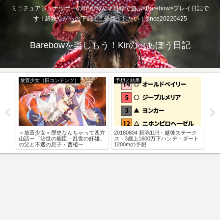
ミニチュアシュナウザーのKirがわんず目線で遊ぶ<Barebow>プレイ日記で
す！経験０からの下剋上！優勝！したい！since20220425
Barebowを楽しもう！Kirのべあぼう日記
放置少女（旧コンテンツ）
予想と結果
予
また
＜放置少女＞歴史なんちゃって四方
20180804 新潟11R・越後ステーク
201
山話ー「治世の能臣・乱世の奸雄」
ス・3歳上1600万下ハンデ・ダート
の父と不遇の息子・曹植ー
1200mの予想