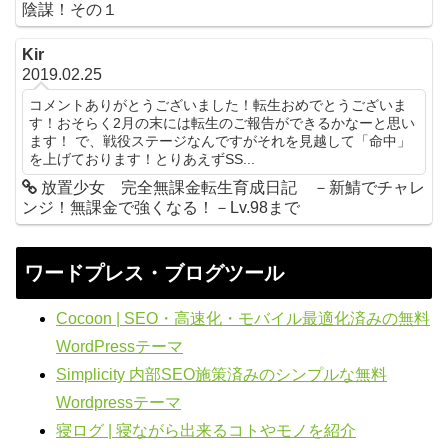
陰謀！その１
Kir
2019.02.25
コメントありがとうございました！転生おめでとうございま
す！おそらく2月の末には転生のご報告ができるかなーと思い
ます！ で、戦役ステージなんですがそれを見越して「命中」
を上げております！とりあえずSS...
放置少女 完全無課金転生育成日記 －新鯖でチャレ
ンジ！無課金で強くなる！－Lv.98まで
ワードプレス・ブログツール
Cocoon | SEO・高速化・モバイル最適化済みの無料
WordPressテーマ
Simplicity 内部SEO施策済みのシンプルな無料
Wordpressテーマ
寝ログ | 寝ながら出来るコトやモノを紹介