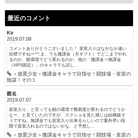
最近のコメント
Kir
2019.07.08
コメントありがとうございました！ 皇室入りはなかなか遠い
目標ですねー^^;ま、でも微課金（月ギフト）でどこまでやれ
るのか、鯖環境でどう変わるのか、他の「微課金⇒無課金
（VIP3固定）」のキャラでも試し...
＜放置少女＞微課金キャラで目指せ！闘技場・皇室の
陰謀！その１
匿名
2019.07.07
皇室入り、と言っても鯖の環境で難易度が変わるのでどうか
なー、と見ていたのですが、スクショを見た感じは結構緩そ
うですね。無課金でも皇室入り出来るらしいので案外早い段
階で皇室入れるのではないかな、と予想し...
＜放置少女＞微課金キャラで目指せ！闘技場・皇室の