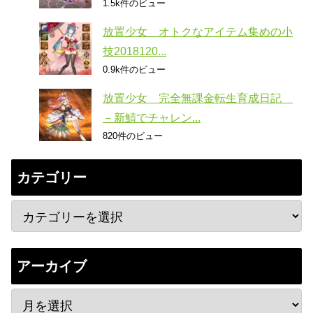
1.5k件のビュー
放置少女 オトクなアイテム集めの小
技2018120...
0.9k件のビュー
放置少女 完全無課金転生育成日記
－新鯖でチャレン...
820件のビュー
カテゴリー
アーカイブ