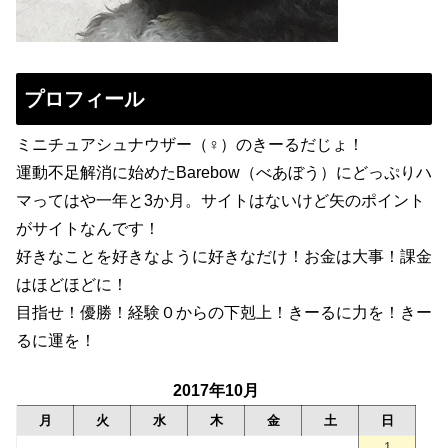
プロフィール
ミニチュアシュナウザー（♀）のきーるだじょ！
運動不足解消に始めたBarebow（べあぼう）にどっぷりハ
マってはや一年と3か月。サイトはないけど矢のポイント
がサイトなんです！
好きなことを好きなように好きなだけ！お金は大事！課金
はほどほどに！
目指せ！優勝！経験０からの下剋上！きーるに力を！きー
るに運を！
2017年10月
月
火
水
木
金
土
日
1