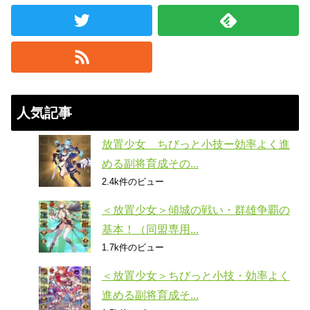
人気記事
放置少女 ちびっと小技ー効率よく進
める副将育成その...
2.4k件のビュー
＜放置少女＞傾城の戦い・群雄争覇の
基本！（同盟専用...
1.7k件のビュー
＜放置少女＞ちびっと小技・効率よく
進める副将育成そ...