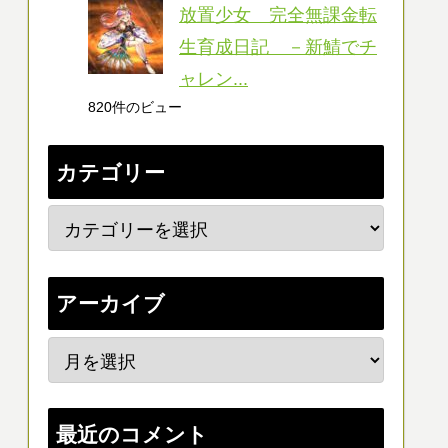
放置少女 完全無課金転
生育成日記 －新鯖でチ
ャレン...
820件のビュー
カテゴリー
アーカイブ
最近のコメント