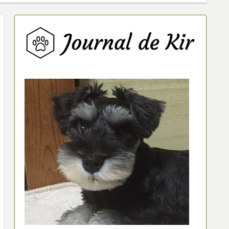
将の眩暈ループ技ー
実際（S
ターホ