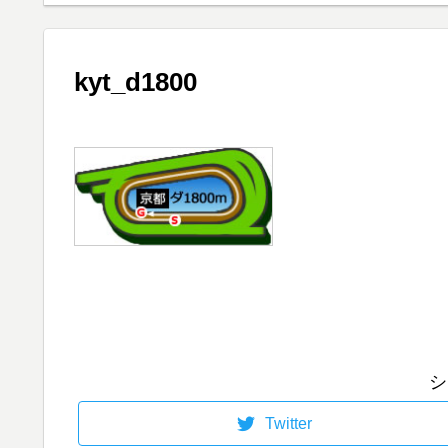
？
の予想
kyt_d1800
シ
Twitter