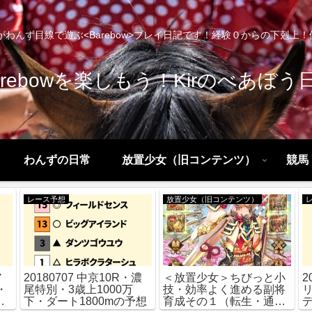
わんず目線で遊ぶ<Barebow>プレイ日記です！経験０からの下剋上！優勝！
arebowを楽しもう！Kirのべあぼう
わんずの日常
放置少女（旧コンテンツ）
競馬（
レース予想
放置少女（旧コンテンツ）
ア
20180707 中京10R・濃
＜放置少女＞ちびっと小
2
・
尾特別・3歳上1000万
技・効率よく進める副将
m
下・ダート1800mの予想
育成その１（転生・通常