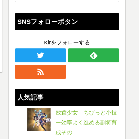
SNSフォローボタン
Kirをフォローする
人気記事
放置少女 ちびっと小技
ー効率よく進める副将育
成その...