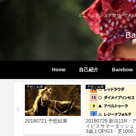
ミニチュアシュナウザーのKirが
B
Home
自己紹介
Barebow
ツ）
予想と結果
予想と結果
びっと小
20180721 予想結果
20180729 新潟11R・
める副将
イビスサマーダッシュ
んな子を
3歳上OP/G3・芝1000