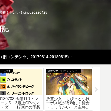
したい！since20220425
日記
旧コンテンツ、20170814-20180815)
レース予想
放置少女（旧コンテンツ）
放置少女（
0180708 函館11R・マ
放置少女 ちびっと小技
放置少
リーンS・3歳上OPハン
ーボス戦が有利に！鐘會
ー効率
デ・ダート1700mの予想
（しょうかい）と主将武
成その5