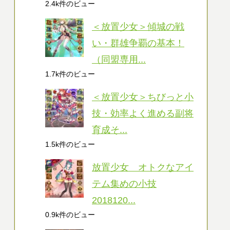
2.4k件のビュー
＜放置少女＞傾城の戦
い・群雄争覇の基本！
（同盟専用...
1.7k件のビュー
＜放置少女＞ちびっと小
技・効率よく進める副将
育成そ...
1.5k件のビュー
放置少女 オトクなアイ
テム集めの小技
2018120...
0.9k件のビュー