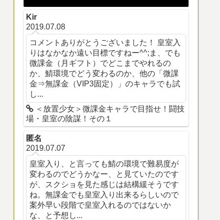
Kir
2019.07.08
コメントありがとうございました！ 皇室入
りはなかなか遠い目標ですねー^^;ま、でも
微課金（月ギフト）でどこまでやれるの
か、鯖環境でどう変わるのか、他の「微課
金⇒無課金（VIP3固定）」のキャラでも試
し...
＜放置少女＞微課金キャラで目指せ！闘技
場・皇室の陰謀！その１
匿名
2019.07.07
皇室入り、と言っても鯖の環境で難易度が
変わるのでどうかなー、と見ていたのです
が、スクショを見た感じは結構緩そうです
ね。無課金でも皇室入り出来るらしいので
案外早い段階で皇室入れるのではないか
な、と予想し...