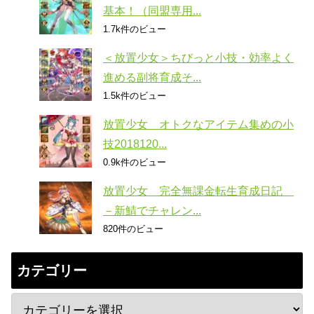
基本！（同盟専用...
1.7k件のビュー
＜放置少女＞ちびっと小技・効率よく
進める副将育成そ...
1.5k件のビュー
放置少女 オトクなアイテム集めの小
技2018120...
0.9k件のビュー
放置少女 完全無課金転生育成日記
－新鯖でチャレン...
820件のビュー
カテゴリー