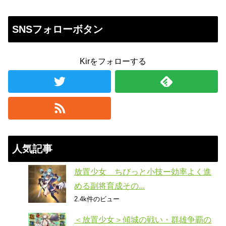
SNSフォローボタン
Kirをフォローする
人気記事
放置少女 ちびっと小技ー効率よく進
める副将育成その...
2.4k件のビュー
＜放置少女＞傾城の戦い・群雄争覇の