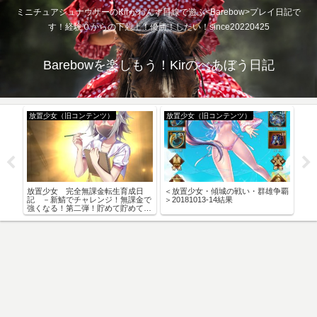
ミニチュアシュナウザーのKirがわんず目線で遊ぶ<Barebow>プレイ日記で
す！経験０からの下剋上！優勝！したい！since20220425
Barebowを楽しもう！Kirのべあぼう日記
放置少女（旧コンテンツ）
放置少女（旧コンテンツ）
予
争覇
放置少女 完全無課金転生育成日
＜放置少女・傾城の戦い・群雄争覇
20
記 －新鯖でチャレンジ！無課金で
＞20181013-14結果
ーダ
強くなる！第二弾！貯めて貯めて虹
10
をとろう！－その３